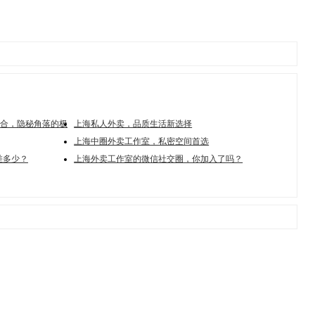
合，隐秘角落的极
上海私人外卖，品质生活新选择
上海中圈外卖工作室，私密空间首选
差多少？
上海外卖工作室的微信社交圈，你加入了吗？