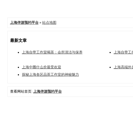
上海伴游预约平台
»
站点地图
最新文章
上海自带工作室喝茶：会所清洁与保养
上海自带工
上海中圈什么价最受欢迎
上海高端外
探秘上海各区品茶工作室的神秘魅力
查看网站首页:
上海伴游预约平台