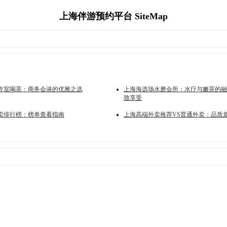
上海伴游预约平台 SiteMap
作室喝茶：商务会谈的优雅之选
上海海选场水磨会所：水疗与嫩茶的融
致享受
卖排行榜：榜单查看指南
上海高端外卖推荐VS普通外卖：品质